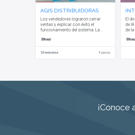
AGIS DISTRIBUIDORAS
INT
Los vendedores lograron cerrar
El di
ventas y explicar con éxito el
de IA
funcionamiento del sistema. La
de l
capacitación se considera eficaz
las h
Eficaz
Efica
de im
curs
las h
10 minutos
1
pasos
merca
cons
¡Conoce a