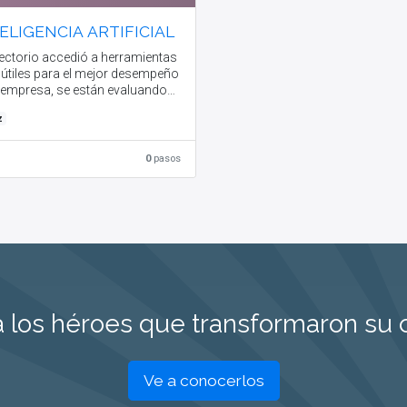
ELIGENCIA ARTIFICIAL
rectorio accedió a herramientas
 útiles para el mejor desempeño
a empresa, se están evaluando
erramientas a utilizar y el plan
z
plementación. El objetivo del
o era tomar conocimiento de
erramientas que hay en el
0
pasos
do y su aplicabilidad, y se
idera haberlo aprendido.
 los héroes que transformaron su
Ve a conocerlos