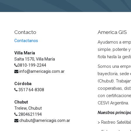
Contacto
America GIS
Contactanos
Ayudamos a empre
simple, potente y
Villa María
flota hasta la ges
Salta 1570, Villa María
0810-199-2244
Somos una empre
info@americagis.com.ar
trayectoria, sede
(Chubut). Trabaj
Córdoba
cooperativas, di
3517 64-8308
con certificacio
Chubut
CESVI Argentina.
Trelew, Chubut
Nuestros princip
2804621194
chubut@americagis.com.ar
> Rastreo Satelita