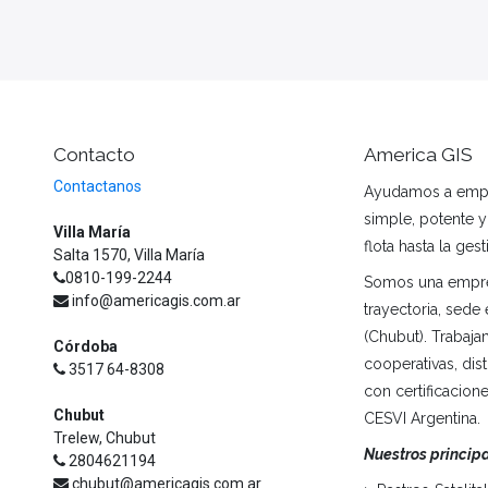
Contacto
America GIS
Contactanos
Ayudamos a empre
simple, potente y
Villa María
flota hasta la ges
Salta 1570, Villa María
0810-199-2244
Somos una empre
info@americagis.com.ar
trayectoria, sede
(Chubut). Trabaj
Córdoba
cooperativas, di
3517 64-8308
con certificacio
Chubut
CESVI Argentina.
Trelew, Chubut
Nuestros princip
2804621194
chubut@americagis.com.ar